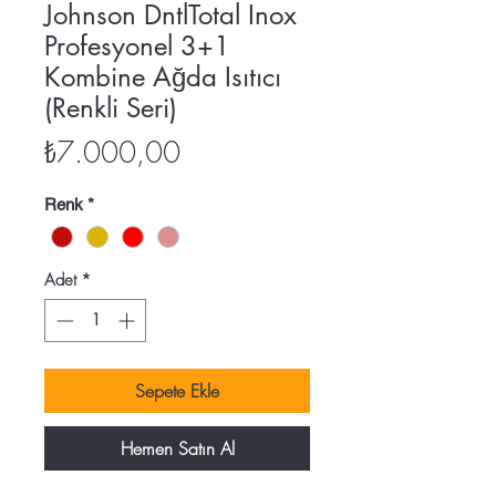
Johnson DntlTotal Inox
Profesyonel 3+1
Kombine Ağda Isıtıcı
(Renkli Seri)
Fiyat
₺7.000,00
Renk
*
Adet
*
Sepete Ekle
Hemen Satın Al