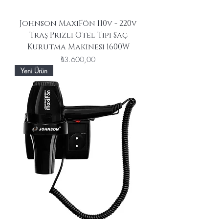
Johnson MaxiFön 110v - 220v
Traş Prizlı Otel Tipi Saç
Kurutma Makinesi 1600W
Fiyat
₺3.600,00
Yeni Ürün