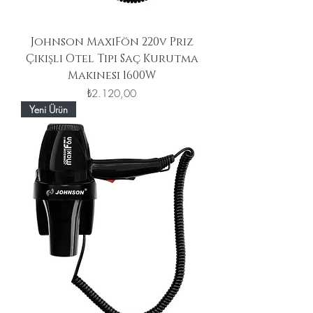
Johnson MaxiFön 220v Priz
Çıkışlı Otel Tipi Saç Kurutma
Makinesi 1600W
Fiyat
₺2.120,00
Yeni Ürün