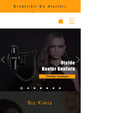
Türkler, Türk Malı Alınız. Türk
Malı Kullanınız. Türk Parası,
Elektrikli Ev Aletleri
Türk Toprağında Kalsın...
Otelde
Kuaför Konforu
Ürünleri İnceleyin
Biz Kimiz