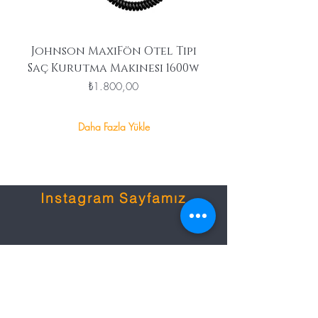
Johnson MaxiFön Otel Tipi
Saç Kurutma Makinesi 1600w
Fiyat
₺1.800,00
Daha Fazla Yükle
Ürünleri İnceleyin
Instagram Sayfamız