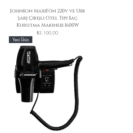
Johnson MaxiFön 220v ve Usb
Şarj Çıkışlı Otel Tipi Saç
Kurutma Makinesi 1600W
Fiyat
₺3.100,00
Yeni Ürün